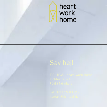
Say hej!
FICHTE45 – heart. work. home.
Fichtestraße 45
90489 Nürnberg
Tel.
0911.59 83 867 0
kontakt@fichte45.de