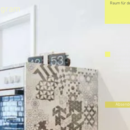
tagram
*Hiermit 
widerrufl
meine Da
themenbe
Dieses E
Kontakta
kann ich 
67-0 oder
widerruf
Absend