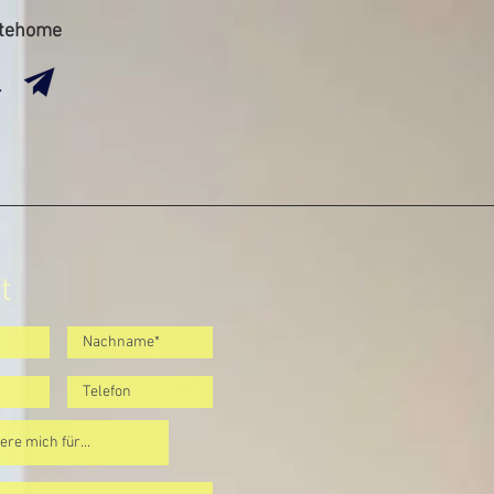
htehome
t