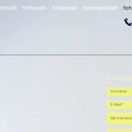
fichte45
fichtework
fichtecolab
fichtewerkstatt
fic
Kontak