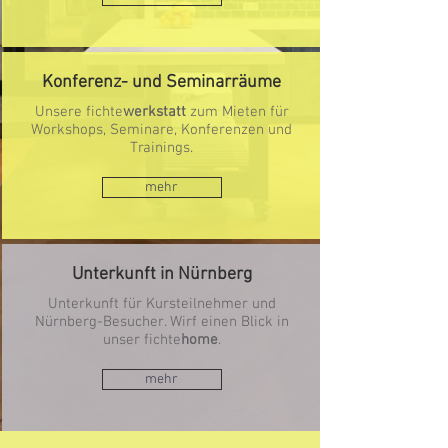
Konferenz- und Seminarräume
Unsere fichte
werkstatt
zum Mieten für
Workshops, Seminare, Konferenzen und
Trainings.
mehr
Unterkunft in Nürnberg
Unterkunft für Kursteilnehmer und
Nürnberg-Besucher. Wirf einen Blick in
unser fichte
home
.
mehr