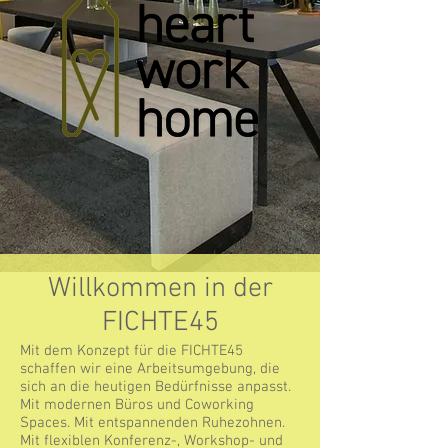
Willkommen in der
FICHTE45
Mit dem Konzept für die FICHTE45
schaffen wir eine Arbeitsumgebung, die
sich an die heutigen Bedürfnisse anpasst.
Mit modernen Büros und Coworking
Spaces. Mit entspannenden Ruhezohnen.
Mit flexiblen Konferenz-, Workshop- und