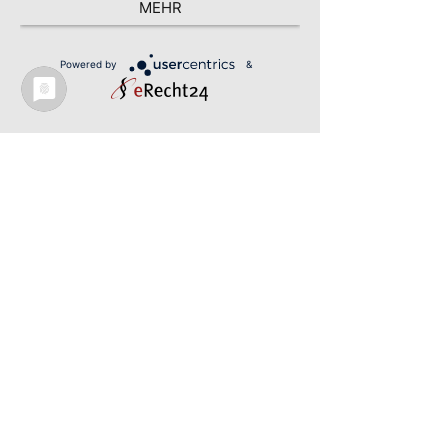
MEHR
FICHTE45 – heart. work. home.
Fichtestraße 45
90489 Nürnberg
Powered by
&
Tel.
0911.59 83 867 0
kontakt@fichte45.de
FICHTE45 auf Instagram